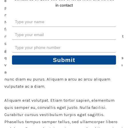
et convallis erat vulputate. Sed in nulla ut elit mollis
in contact
posuere. Praesent a felis accumsan neque interdum
molestie ut id massa. In hac habitasse platea dictumst.
Type
Nulla ut lorem ante. In convallis, felis eget consequat
your
faucibus, mi diam consequat augue, quis porta nibh leo a
name
Type
massa. Sed quam nunc, vulputate vel imperdiet vel, aliquet
your
sit amet risus. Maecenas nec tempus velit. Praesent
email
Type
gravida mi et mauris sollicitudin ultricies. Duis molestie
your
quam sem, ac faucibus velit. Curabitur dolor dolor, fringilla
phone
Submit
number
vel fringilla tempor, ultricies sed tellus. Cras aliquet, nulla
a feugiat adipiscing, mi enim ornare nisl, eu pellentesque
nunc diam eu purus. Aliquam a arcu ac arcu aliquam
vulputate ac a diam.
Aliquam erat volutpat. Etiam tortor sapien, elementum
quis semper eu, convallis eget justo. Nulla facilisi.
Curabitur cursus vestibulum turpis eget sagittis.
Phasellus tempus semper tellus, sed ullamcorper libero