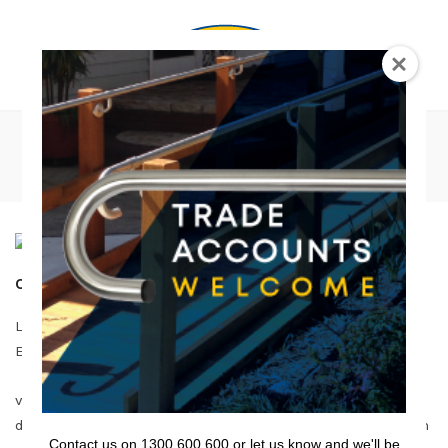
0
Bobby Bennett
Creative Director
Lorem ipsum dolor sit amet, consectetur adipiscing elit.
Etiam aliquam massa quis mauris sollicitudin commodo
venenatis ligula commodo. Sed blandit convallis
dignissim. Pellentesque pharetra velit eu velit elementum
Contact us on 1300 600 600 or let us know and we'll be